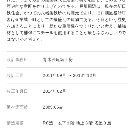
歴史的な意匠を作り上げたのである。戸畑周辺は、現在の新日
鉄住金、かつての八幡製鉄所のお膝元であり、旧戸畑区役所庁
舎は企業城下町としての最盛期の建物である。今日という歴史
を加えることにより、新たな重層性をつくりたいと考え、補強
材として補強にスチールを使用することが最もふさわしいので
はないかと考えた。
設計事務所
青木茂建築工房
設計工期
2011年09月 〜 2013年12月
竣工年月日
2014年02月
延べ床面積
2889.66㎡
構造規模
RC造 地下１階 地上３階 塔屋３層