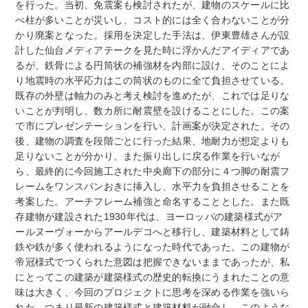
を行った。当初、免震案も検討されたが、建物のスケールに比
べ柱が多いことが災いし、コスト的には全く合わないことが分
かり廃案となった。採用を決定した手法は、伊東豊雄さんが設
計した仙台メディアテークを見た時に浮かんだアイディアであ
るが、鉄骨による円筒状の補強材を内部に設け、そのことによ
り地震時の水平応力はこの筒状のものに全て負担させている。
既存の外壁は軸力のみと考え検討を進めたが、これでは足りな
いことが判明し、数カ所に耐震壁を設けることにした。この案
で市にプレゼンテーションを行い、計画案が決定された。その
後、建物の調査を段階ごとに行った結果、地耐力が想定よりも
足りないことが分かり、また振り出しに戻る作業を行いなが
ら、最終的に今回施工された中央廊下の部分に４つ脚の耐震フ
レームをワンスパンおきに挿入し、水平力を負担させることを
考案した。アーチフレーム補強と命名することとした。また既
存建物が建設された1930年代は、ヨーロッパの建築様式がア
ールヌーヴォーからアールデコへと移行し、建築材料として鋳
鉄や鉄が多く使われるようになった時代であった。この建物が
帝冠様式でつくられた意図は把握できないままであったが、私
にとってこの建築が建築様式の歴史的転換にうまれたことの意
味は大きく、今回のプロジェクトに思考を深める作業を強いら
れた。つまり最新の建築様式と建築材料が融合し、このような