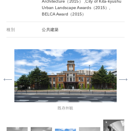
Architecture（2015） ,City of Kita-kyushu
Urban Landscape Awards（2015）,
BELCA Award（2015）
種別
公共建築
９０
既存外観