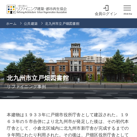
会員ログイン
menu
ホーム
公共建築
北九州市立戸畑図書館
北九州市立戸畑図書館
リファイニング事例
本建物は１９３３年に戸畑市役所庁舎として建設された。１９
６３年の５市合併により北九州市が発足した後は、その初代本
庁舎として、小倉北区城内に北九州市新庁舎が完成するまでの
９年間にわたり利用された。その後は、戸畑区役所庁舎として