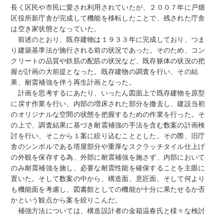
長く区民や市民に愛され利用されていたが、２００７年に戸畑
区役所新庁舎が完成して機能を移転したことで、残された庁舎
は空き家状態となっていた。
前述のとおり、既存建物は１９３３年に完成しており、つま
り建築基準法が施行される前の状況であった。そのため、コン
クリートの品質や鉄筋の配筋の状況など、既存躯体の状況の把
握が計画の大前提となった。既存建物の調査を行い、その結
果、耐震補強を伴う再生計画となった。
計画を思考するにあたり、いったん図面上で既存建物を原型
に戻す作業を行い、内部の増床された部分を撤去し、建設当初
のオリジナルな空間の状態を把握するための作業を行った。そ
の上で、調査結果に基づき耐震補強の手法を含む数案の計画検
討を行い、そこから１案に絞り込むこととした。その際、旧庁
舎のシンボルである塔屋部分や重厚なスクラッチタイル仕上げ
の外観を保存する為、外部に耐震補強を施さず、内部において
のみ耐震補強を施し、必要な耐震性能を確保することを主眼に
置いた。そして数案の中から、構造面、意匠面、そして何より
も機能面を考慮し、図書館としての機能が十分に果たせるか否
かという観点から案を絞りこんだ。
補強方法については、構造設計者の金箱温春氏と様々な検討