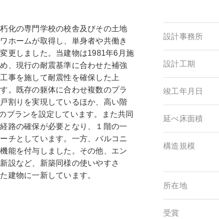
老朽化の専門学校の校舎及びその土地
設計事務所
サワホームが取得し、単身者や共働き
更しました。当建物は1981年6月施
設計工期
ため、現行の耐震基準に合わせた補強
強工事を施して耐震性を確保した上
ます。既存の躯体に合わせ複数のプラ
竣工年月日
住戸割りを実現しているほか、高い階
のプランを設定しています。また共同
延べ床面積
難経路の確保が必要となり、１階の一
ローチとしています。一方、バルコニ
構造規模
な機能を付与しました。その他、エン
の新設など、新築同様の使いやすさ
えた建物に一新しています。
所在地
受賞