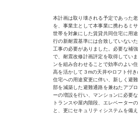
本計画は取り壊される予定であった
を、事業主として本事業に携わるミ
世帯を対象にした賃貸共同住宅に用途変
行の新耐震基準には合致していない
工事の必要がありました。必要な補
で、耐震改修計画評定を取得してい
ンを組み合わせることで効率のよい
高を活かして３mの天井やロフト付き
住宅への用途変更に伴い、新しく避
部を減築した避難通路を兼ねたアプ
ーの増設を行い、マンションに必要
トランスや屋内階段、エレベーター
と、更にセキュリティシステムを備