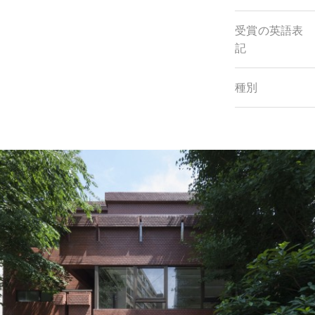
受賞の英語表
記
種別