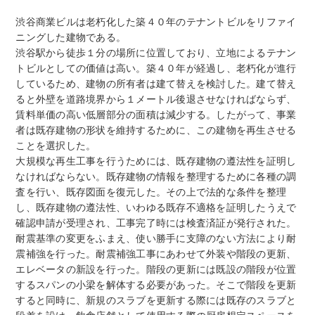
渋谷商業ビルは老朽化した築４０年のテナントビルをリファイ
ニングした建物である。
渋谷駅から徒歩１分の場所に位置しており、立地によるテナン
トビルとしての価値は高い。築４０年が経過し、老朽化が進行
しているため、建物の所有者は建て替えを検討した。建て替え
ると外壁を道路境界から１メートル後退させなければならず、
賃料単価の高い低層部分の面積は減少する。したがって、事業
者は既存建物の形状を維持するために、この建物を再生させる
ことを選択した。
大規模な再生工事を行うためには、既存建物の遵法性を証明し
なければならない。既存建物の情報を整理するために各種の調
査を行い、既存図面を復元した。その上で法的な条件を整理
し、既存建物の遵法性、いわゆる既存不適格を証明したうえで
確認申請が受理され、工事完了時には検査済証が発行された。
耐震基準の変更をふまえ、使い勝手に支障のない方法により耐
震補強を行った。耐震補強工事にあわせて外装や階段の更新、
エレベータの新設を行った。階段の更新には既設の階段が位置
するスパンの小梁を解体する必要があった。そこで階段を更新
すると同時に、新規のスラブを更新する際には既存のスラブと