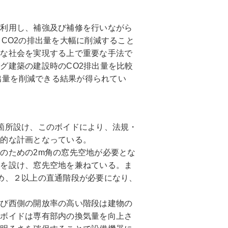
利用し、補強及び補修を行いながら
、CO2の排出量を大幅に削減すること
ルな社会を実現する上で重要な手法で
グ建築の建設時のCO2排出量を比較
排出量を削減できる結果が得られてい
箇所設け、このボイドにより、法規・
理的な計画となっている。
のための2m角の窓先空地が必要とな
抜を設け、窓先空地を兼ねている。ま
め、２以上の直通階段が必要になり、
。
び西側の開放率の高い階段は建物の
のボイドは専有部内の換気量を向上さ