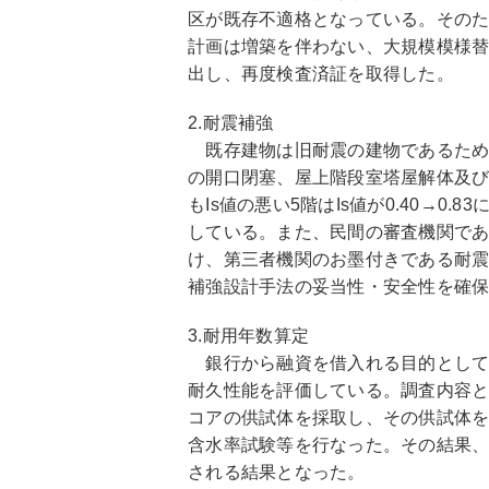
区が既存不適格となっている。その
計画は増築を伴わない、大規模模様
出し、再度検査済証を取得した。
2.耐震補強
既存建物は旧耐震の建物であるため
の開口閉塞、屋上階段室塔屋解体及
もIs値の悪い5階はIs値が0.40→0
している。また、民間の審査機関で
け、第三者機関のお墨付きである耐
補強設計手法の妥当性・安全性を確
3.耐用年数算定
銀行から融資を借入れる目的として
耐久性能を評価している。調査内容
コアの供試体を採取し、その供試体
含水率試験等を行なった。その結果、
される結果となった。