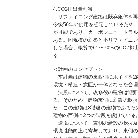
4.CO2排出量削減
リファイニング建築は既存躯体を再
今後50年の使用を想定しているため
が可能であり、カーボンニュートラ
ある。同規模の新築と本リファイニン
した場合、概算で65〜70%のCO2
る。
＜計画のコンセプト＞
本計画は建物の東西側にボイドを2
環境・構造・意匠が一体となった合
法規について、改修後の建物は避難
る。そのため、建物東側に新設の吹
た、この建物は8階建の建物であるた
建物の西側に2つの階段を設けている
環境について、東側の新設の吹抜及
環境性能向上に寄与しており、東側