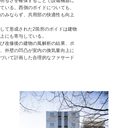
、明るさを確保することで設備機器に
せている。西側のボイドについても、
部のみならず、共用部の快適性も向上
して形成された2箇所のボイドは建物
向上にも寄与している。
び改修後の建物の風解析の結果、ボ
は、外壁の凹凸が室内の換気量向上に
基づいて計画した合理的なファサード