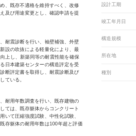
設計工期
ため、既存不適格を維持すべく、改修
替え及び用途変更とし、確認申請を提
竣工年月日
構造規模
、耐震診断を行い、袖壁補強、外壁
び新設の吹抜による軽量化により、最
所在地
.83に向上し、新築同等の耐震性能を確保
ある日本建築センターの構造評定を受
震診断評定書を取得し、耐震診断及び
種別
保している。
、耐用年数調査を行い、既存建物の
としては、既存躯体からコンクリート
を用いて圧縮強度試験、中性化試験、
既存躯体の耐用年数は100年超と評価